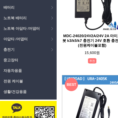
배터리
노트북 배터리
노트북 아답타 /어댑터
MDC-24020/24V2A/24V 2A 마
아답타 /어댑터
봇 k3/k5/k7 충전기 24V 호환 충
(전원케이블포함)
충전기
15,600원
중고장터
추천
자동차용품
전원 케이블
BEST
생활/건강용품