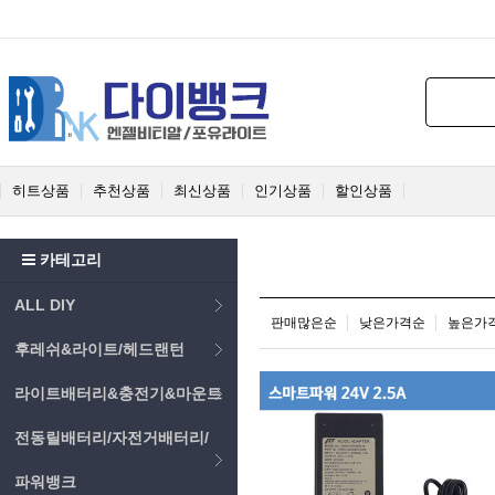
히트상품
추천상품
최신상품
인기상품
할인상품
카테고리
ALL DIY
판매많은순
낮은가격순
높은가
후레쉬&라이트/헤드랜턴
라이트배터리&충전기&마운트
전동릴배터리/자전거배터리/
파워뱅크