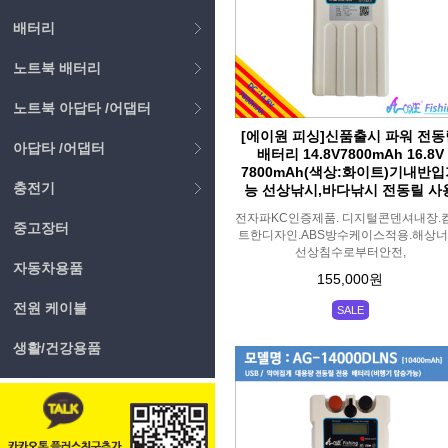
배터리
노트북 배터리
노트북 아답타 /어댑터
[에이원 피싱]신품출시 파워 전동
아답타 /어댑터
배터리 14.8V7800mAh 16.8V
7800mAh(색상:화이트)기내반
충전기
능 선상낚시,바다낚시 전동릴 사
전자파KC인증제품. 디지털콘덴셔내장.
중고장터
트한디자인.ABS방수케이스적용.해상너
선상침수로부터안전,
자동차용품
155,000원
전원 케이블
SALE
생활/건강용품