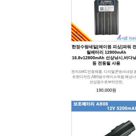
한정수량세일[에이원 피싱]파워 
릴배터리 12800mAh
16.8v12800mAh 선상낚시,바다
등 전동릴 사용
전자파KC인증제품. 디지털콘덴셔내장.
트한디자인.ABS방수케이스적용.해상너
선상침수로부터안전,
190,000원