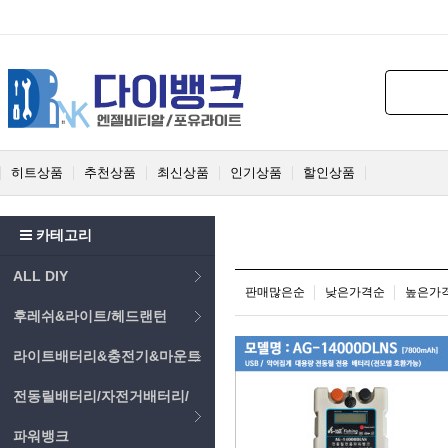
히트상품
추천상품
최신상품
인기상품
할인상품
카테고리
ALL DIY
판매많은순
낮은가격순
높은가
후레쉬&라이트/헤드랜턴
라이트배터리&충전기&마운트
전동릴배터리/자전거배터리/
파워뱅크