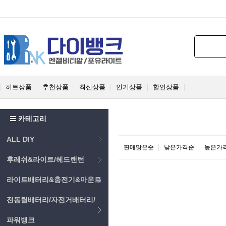
히트상품
추천상품
최신상품
인기상품
할인상품
카테고리
ALL DIY
판매많은순
낮은가격순
높은가
후레쉬&라이트/헤드랜턴
라이트배터리&충전기&마운트
전동릴배터리/자전거배터리/
파워뱅크