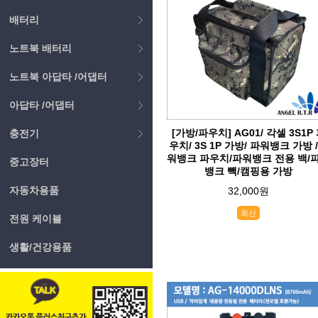
배터리
노트북 배터리
노트북 아답타 /어댑터
아답타 /어댑터
[가방/파우치] AG01/ 각셀 3S1P
충전기
우치/ 3S 1P 가방/ 파워뱅크 가방 
워뱅크 파우치/파워뱅크 전용 백/
중고장터
뱅크 빽/캠핑용 가방
자동차용품
32,000원
최신
전원 케이블
생활/건강용품