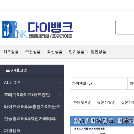
히트상품
추천상품
최신상품
인기상품
할인상품
카테고리
ALL DIY
파워뱅크 (5)
외
후레쉬&라이트/헤드랜턴
판매많은순
낮은가격순
높은가
라이트배터리&충전기&마운트
전동릴배터리/자전거배터리/
파워뱅크