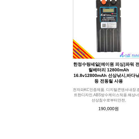
한정수량세일[에이원 피싱]파워 
릴배터리 12800mAh
16.8v12800mAh 선상낚시,바다
등 전동릴 사용
전자파KC인증제품. 디지털콘덴셔내장.
트한디자인.ABS방수케이스적용.해상너
선상침수로부터안전,
190,000원
맨끝