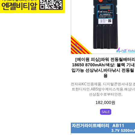
[에이원 피싱]파워 전동릴배터
18650 8700mAh/색상: 블랙 기
입가능 선상낚시,바다낚시 전동릴
용
전자파KC인증제품. 디지털콘덴셔내장.
트한디자인.ABS방수케이스적용.해상너
선상침수로부터안전,
182,000원
SALE