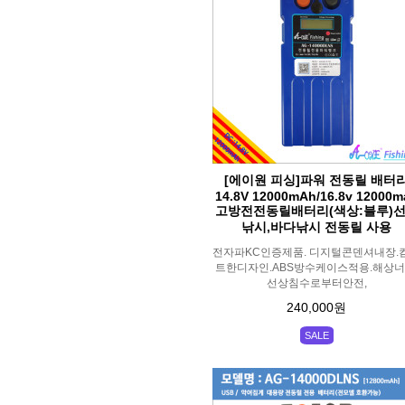
[에이원 피싱]파워 전동릴 배터
14.8V 12000mAh/16.8v 12000m
고방전전동릴배터리(색상:블루)
낚시,바다낚시 전동릴 사용
전자파KC인증제품. 디지털콘덴셔내장.
트한디자인.ABS방수케이스적용.해상너
선상침수로부터안전,
240,000원
SALE