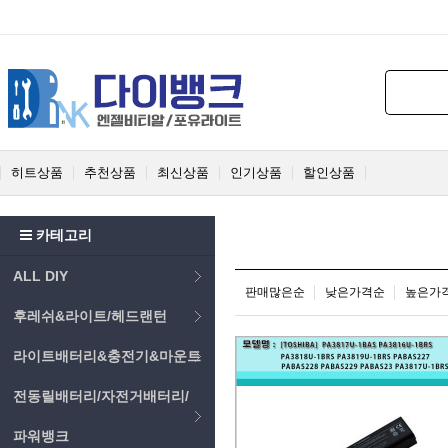
히트상품
추천상품
최신상품
인기상품
할인상품
카테고리
ALL DIY
판매많은순
낮은가격순
높은가
후레쉬&라이트/헤드랜턴
라이트배터리&충전기&마운트
전동릴배터리/자전거배터리/
파워뱅크