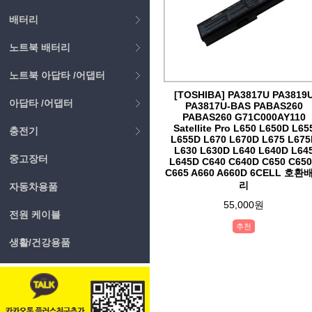
배터리
노트북 배터리
노트북 아답타 /어댑터
[TOSHIBA] PA3817U PA3819
아답타 /어댑터
PA3817U-BAS PABAS260
PABAS260 G71C000AY110
Satellite Pro L650 L650D L65
충전기
L655D L670 L670D L675 L675
L630 L630D L640 L640D L64
중고장터
L645D C640 C640D C650 C65
C665 A660 A660D 6CELL 호환
리
자동차용품
55,000원
전원 케이블
추천
생활/건강용품