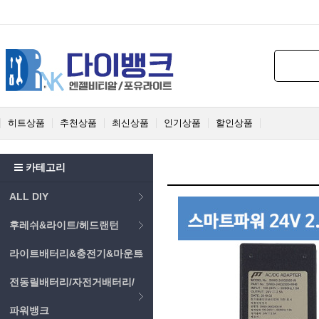
히트상품
추천상품
최신상품
인기상품
할인상품
카테고리
ALL DIY
후레쉬&라이트/헤드랜턴
라이트배터리&충전기&마운트
전동릴배터리/자전거배터리/
파워뱅크