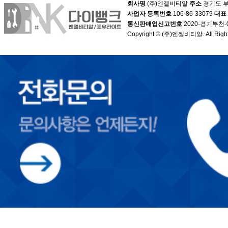
회사명
(주)엔젤비티알
주소
경기도 부
사업자 등록번호
106-86-33079
대표
통신판매업신고번호
2020-경기부천-
Copyright © (주)엔젤비티알. All Right