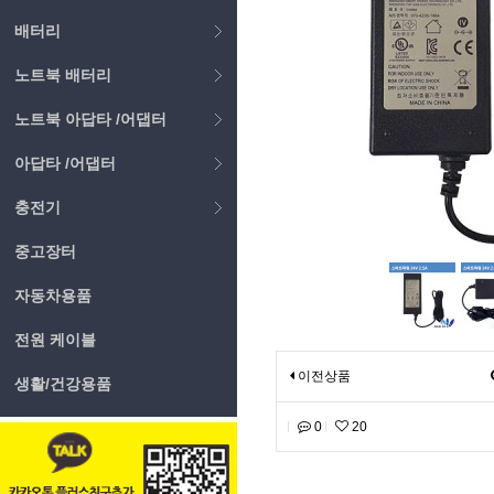
배터리
노트북 배터리
노트북 아답타 /어댑터
아답타 /어댑터
충전기
중고장터
자동차용품
전원 케이블
이전상품
생활/건강용품
0
20