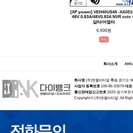
[XP power] VEH40US48 -XA051
48V 0.83A/48V0.83A NVR cctv
답타/어뎁터
6,500원
추천
회사소개
서비
회사명
(주)엔젤비티알
주소
경기도 부
사업자 등록번호
106-86-33079
대표
통신판매업신고번호
2020-경기부천-
Copyright © (주)엔젤비티알. All Right