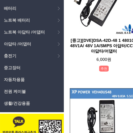
배터리
노트북 배터리
노트북 아답타 /어댑터
[중고][DVE]DSA-42D-48 1 48010
아답타 /어댑터
48V1A/ 48V 1A/SMPS 아답터/CC
아답타/어댑터
충전기
6,000원
중고장터
추천
자동차용품
전원 케이블
생활/건강용품