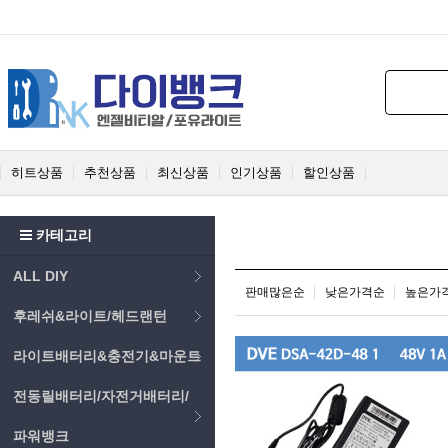
히트상품
추천상품
최신상품
인기상품
할인상품
카테고리
ALL DIY
판매많은순
낮은가격순
높은가
후레쉬&라이트/헤드랜턴
라이트배터리&충전기&마운트
전동릴배터리/자전거배터리/
파워뱅크