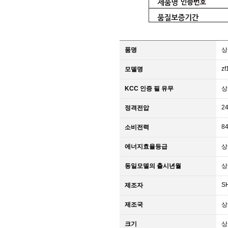
품명
상
zf
모델명
KCC 인증 필 유무
상
2
정격전압
8
소비전력
에너지효율등급
상
동일모델의 출시년월
상
S
제조자
제조국
상
크기
상