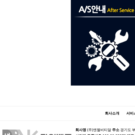
회사소개
서비
회사명
(주)엔젤비티알
주소
경기도 부