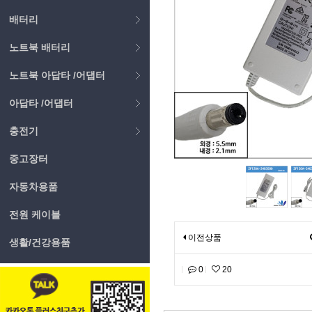
배터리
노트북 배터리
노트북 아답타 /어댑터
아답타 /어댑터
충전기
중고장터
자동차용품
전원 케이블
이전상품
생활/건강용품
0
20