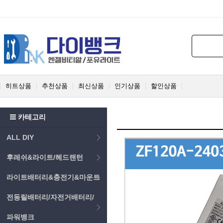
히트상품
추천상품
최신상품
인기상품
할인상품
카테고리
ALL DIY
후레쉬&라이트/헤드랜턴
라이트배터리&충전기&마운트
전동릴배터리/자전거배터리/
파워뱅크