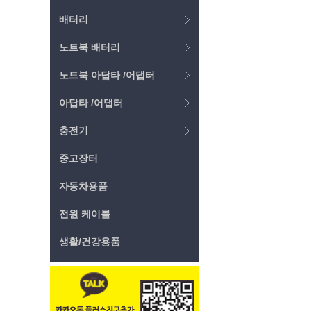
배터리
노트북 배터리
노트북 아답타 /어댑터
아답타 /어댑터
충전기
중고장터
자동차용품
전원 케이블
생활/건강용품