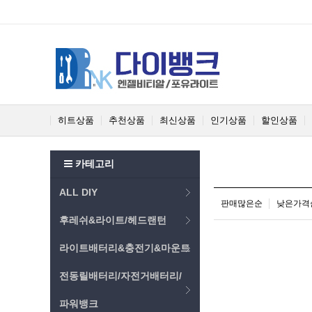
히트상품
추천상품
최신상품
인기상품
할인상품
카테고리
ALL DIY
판매많은순
낮은가격
후레쉬&라이트/헤드랜턴
라이트배터리&충전기&마운트
전동릴배터리/자전거배터리/
파워뱅크