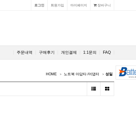
로그인
회원가입
마이페이지
장바구니
주문내역
구매후기
개인결제
1:1문의
FAQ
HOME
노트북 아답타 /어댑터
성일