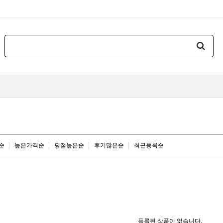
순
높은가격순
평점높은순
후기많은순
최근등록순
등록된 상품이 없습니다.