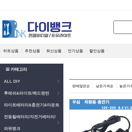
히트상품
추천상품
최신상품
인기상품
할인상품
카테고리
ALL DIY
판매많은순
낮은가격순
높은가
후레쉬&라이트/헤드랜턴
라이트배터리&충전기&마운트
전동릴배터리/자전거배터리/
파워뱅크