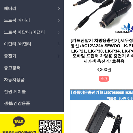
배터리
노트북 배터리
노트북 아답타 /어댑터
[카드단말기 차량용충전기]세우
아답타 /어댑터
통신 /AC12V-24V SEWOO LK-P1
LK-P21, LK-P30, LK-P34, LK-P
충전기
모바일 프린터 차량용 충전기 8.4
시가잭 충전기/ 호환용
중고장터
8,300원
추천
자동차용품
전원 케이블
생활/건강용품