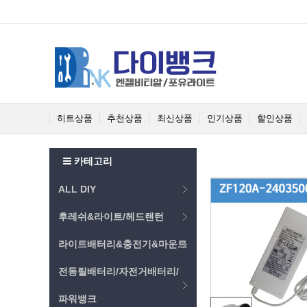
히트상품
추천상품
최신상품
인기상품
할인상품
카테고리
ALL DIY
후레쉬&라이트/헤드랜턴
라이트배터리&충전기&마운트
전동릴배터리/자전거배터리/
파워뱅크