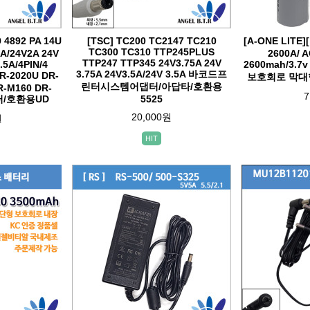
 4892 PA 14U
[TSC] TC200 TC2147 TC210
[A-ONE LIT
TC300 TC310 TTP245PLUS
3A/24V2A 24V
2600A/ 
TTP247 TTP345 24V3.75A 24V
.5A/4PIN/4
2600mah/3.
3.75A 24V3.5A/24V 3.5A 바코드프
-2020U DR-
보호회로 막대
린터시스템어댑터/아답타/호환용
R-M160 DR-
7
터/호환용UD
5525
20,000원
원
HIT