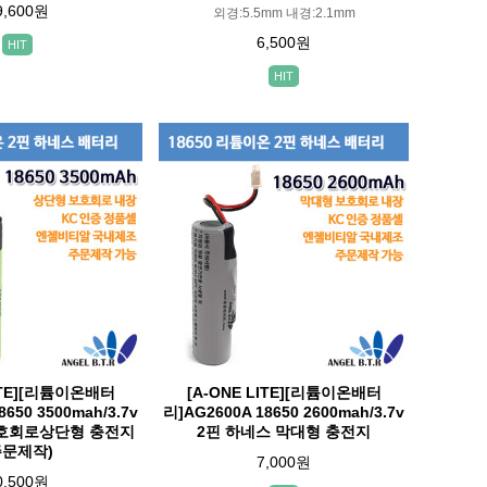
9,600원
외경:5.5mm 내경:2.1mm
6,500원
HIT
HIT
LITE][리튬이온배터
[A-ONE LITE][리튬이온배터
8650 3500mah/3.7v
리]AG2600A 18650 2600mah/3.7v
보호회로상단형 충전지
2핀 하네스 막대형 충전지
주문제작)
7,000원
0,500원