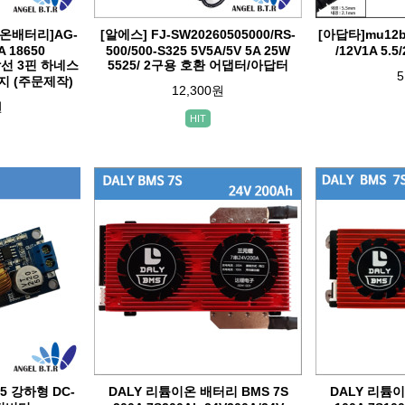
튬이온배터리]AG-
[알에스] FJ-SW20260505000/RS-
[아답타]mu12b1
A 18650
500/500-S325 5V5A/5V 5A 25W
/12V1A 5.
가닥선 3핀 하네스
5525/ 2구용 호환 어댑터/아답터
5
 (주문제작)
12,300원
원
HIT
5 강하형 DC-
DALY 리튬이온 배터리 BMS 7S
DALY 리튬이