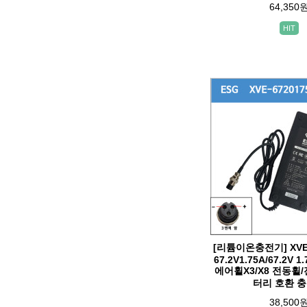
64,350
HIT
[리튬이온충전기] XVE1
67.2V1.75A/67.2V 1.
에어휠X3/X8 전동휠
터리 호환 
38,500