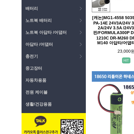
배터리
[캐논]MG1-4558 5039
노트북 배터리
PA-14E 24V3A/24V 
2A/24V 3.5A /24V3
노트북 아답타 /어댑터
핀/FORMULA300P DR
1210C DR-M260 D
M140 아답타/어댑
아답타 /어댑터
23,000
충전기
HIT
중고장터
자동차용품
전원 케이블
생활/건강용품