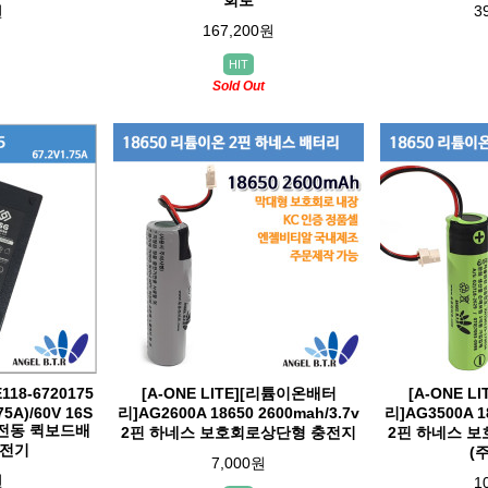
회로
원
3
167,200원
HIT
Sold Out
18-6720175
[A-ONE LITE][리튬이온배터
[A-ONE 
75A)/60V 16S
리]AG2600A 18650 2600mah/3.7v
리]AG3500A 1
/전동 퀵보드배
2핀 하네스 보호회로상단형 충전지
2핀 하네스 
충전기
(
7,000원
원
1