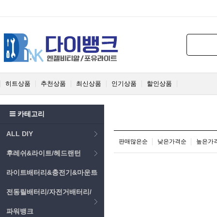
히트상품
추천상품
최신상품
인기상품
할인상품
카테고리
ALL DIY
판매많은순
낮은가격순
높은가
후레쉬&라이트/헤드랜턴
라이트배터리&충전기&마운트
전동릴배터리/자전거배터리/
파워뱅크