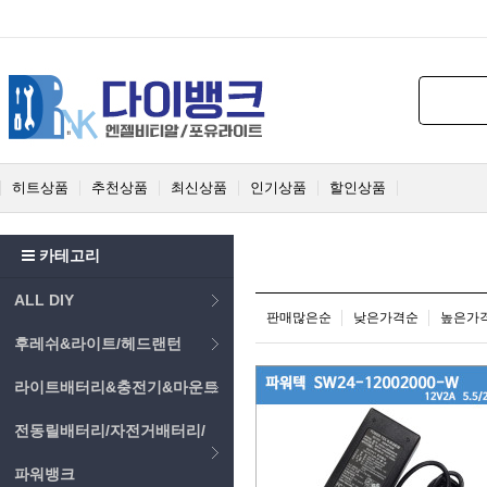
히트상품
추천상품
최신상품
인기상품
할인상품
카테고리
ALL DIY
판매많은순
낮은가격순
높은가
후레쉬&라이트/헤드랜턴
라이트배터리&충전기&마운트
전동릴배터리/자전거배터리/
파워뱅크