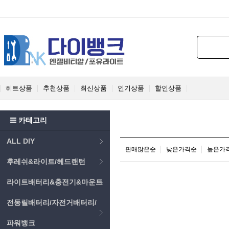
히트상품
추천상품
최신상품
인기상품
할인상품
카테고리
ALL DIY
판매많은순
낮은가격순
높은가
후레쉬&라이트/헤드랜턴
라이트배터리&충전기&마운트
전동릴배터리/자전거배터리/
파워뱅크