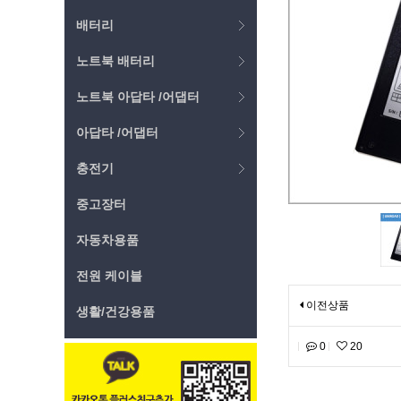
배터리
노트북 배터리
노트북 아답타 /어댑터
아답타 /어댑터
충전기
중고장터
자동차용품
전원 케이블
이전상품
생활/건강용품
0
20