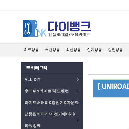
히트상품
추천상품
최신상품
인기상품
할인상품
카테고리
ALL DIY
후레쉬&라이트/헤드랜턴
라이트배터리&충전기&마운트
전동릴배터리/자전거배터리/
파워뱅크