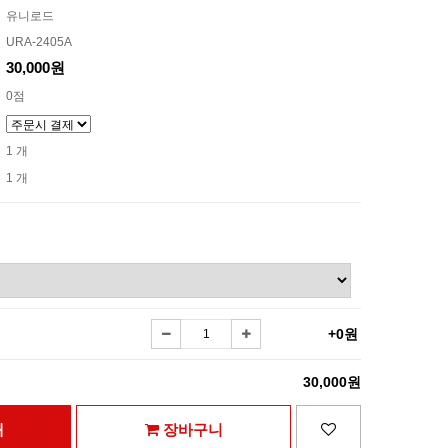
유니로드
URA-2405A
30,000원
0점
1 개
1 개
+0원
30,000원
매
장바구니