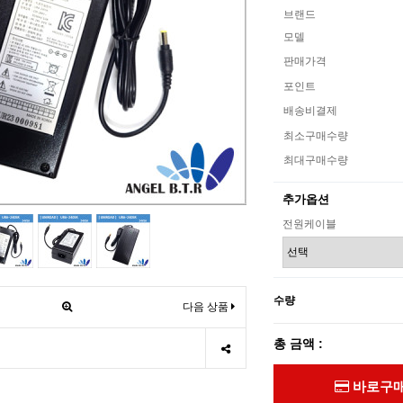
브랜드
모델
판매가격
포인트
배송비결제
최소구매수량
최대구매수량
추가옵션
전원케이블
수량
다음 상품
총 금액 :
바로구