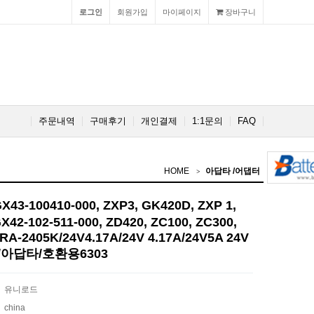
로그인
회원가입
마이페이지
장바구니
주문내역
구매후기
개인결제
1:1문의
FAQ
HOME
아답타 /어댑터
3-100410-000, ZXP3, GK420D, ZXP 1,
42-102-511-000, ZD420, ZC100, ZC300,
RA-2405K/24V4.17A/24V 4.17A/24V5A 24V
/아답타/호환용6303
유니로드
china