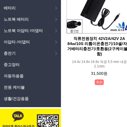
배터리
노트북 배터리
노트북 아답타 /어댑터
직류전원장치 42V2A/42V 2A
아답타 /어댑터
84w/10S 리튬이온충전기/10셀/
거배터리충전기/호환용(2구케이
충전기
함)
14.4v 14.8v 16.8v 외경 5.5 mm 내경
중고장터
2.1mm
31,500원
자동차용품
추천
전원 케이블
생활/건강용품