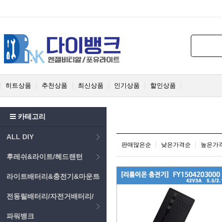
히트상품
추천상품
최신상품
인기상품
할인상품
카테고리
ALL DIY
판매많은순
낮은가격순
높은가
후레쉬&라이트/헤드랜턴
라이트배터리&충전기&마운트
전동릴배터리/자전거배터리/
파워뱅크