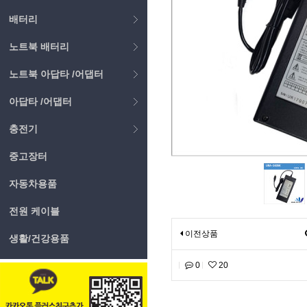
배터리
노트북 배터리
노트북 아답타 /어댑터
아답타 /어댑터
충전기
중고장터
자동차용품
전원 케이블
이전상품
생활/건강용품
0
20