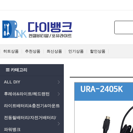
히트상품
추천상품
최신상품
인기상품
할인상품
카테고리
ALL DIY
후레쉬&라이트/헤드랜턴
라이트배터리&충전기&마운트
전동릴배터리/자전거배터리/
파워뱅크