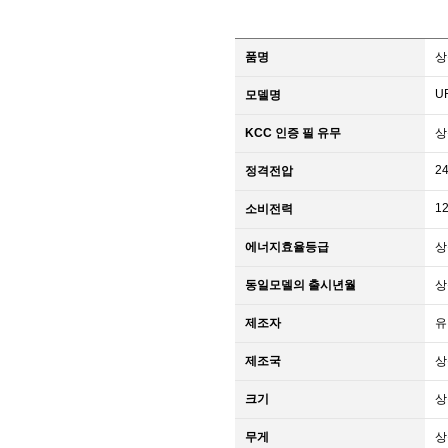
품명
상
U
모델명
KCC 인증 필 유무
상
2
정격전압
1
소비전력
에너지효율등급
상
동일모델의 출시년월
상
제조자
유
제조국
상
크기
상
무게
상