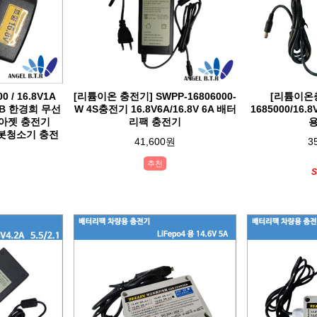
 / 16.8V1A
[리튬이온 충전기] SWPP-16806000-
[리튬이온충
0NB 한경희 무선
W 4S충전기 16.8V6A/16.8V 6A 배터
1685000/16.8
아젯 충전기
리팩 충전기
로봇청소기 충전
41,600원
3
추천
S