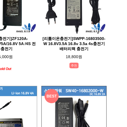
전기]ZF120A-
[리튬이온충전기]SWPP-16803500-
V5A/16.8V 5A /4S 전
W 16.8V3.5A 16.8v 3.5a 4s충전기
용충전기
배터리팩 충전기
5,000원
18,800원
추천
old Out
BEST