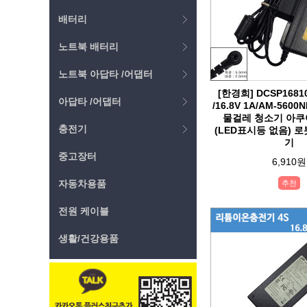
배터리
노트북 배터리
노트북 아답타 /어댑터
[한경희] DCSP168100
아답타 /어댑터
/16.8V 1A/AM-560
물걸레 청소기 아쿠
충전기
(LED표시등 없음) 
기
중고장터
6,910원
자동차용품
추천
전원 케이블
생활/건강용품