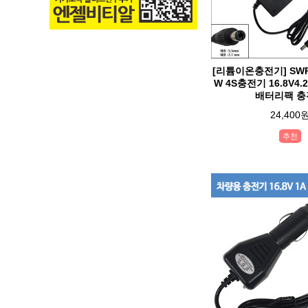
[리튬이온충전기] SWPP
W 4S충전기 16.8V4.2A
배터리팩 충
24,400
추천