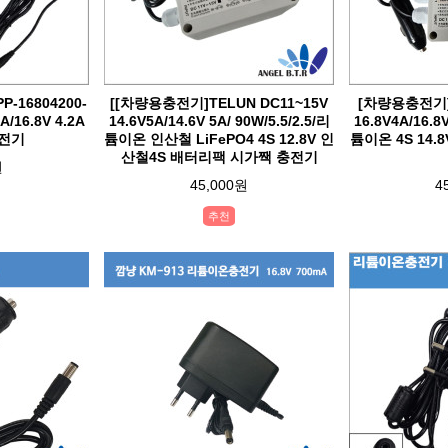
-16804200-
[[차량용충전기]TELUN DC11~15V
[차량용충전기]T
/16.8V 4.2A
14.6V5A/14.6V 5A/ 90W/5.5/2.5/리
16.8V4A/16.8V
전기
튬이온 인산철 LiFePO4 4S 12.8V 인
튬이온 4S 14
산철4S 배터리팩 시가짹 충전기
원
45,000원
4
추천