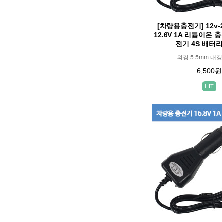
[차량용충전기] 12v-2
12.6V 1A 리튬이온
전기 4S 배터
외경:5.5mm 내경
6,500원
HIT