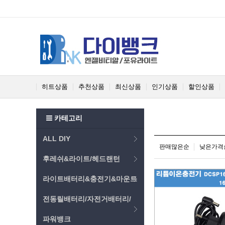
히트상품
추천상품
최신상품
인기상품
할인상품
카테고리
ALL DIY
판매많은순
낮은가격
후레쉬&라이트/헤드랜턴
라이트배터리&충전기&마운트
전동릴배터리/자전거배터리/
파워뱅크