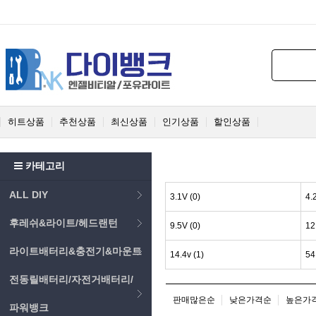
히트상품
추천상품
최신상품
인기상품
할인상품
카테고리
ALL DIY
3.1V (0)
4.
후레쉬&라이트/헤드랜턴
9.5V (0)
12
라이트배터리&충전기&마운트
14.4v (1)
54
전동릴배터리/자전거배터리/
판매많은순
낮은가격순
높은가
파워뱅크