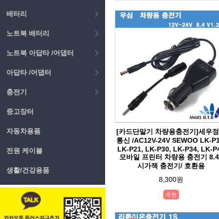
배터리
노트북 배터리
노트북 아답타 /어댑터
아답타 /어댑터
충전기
중고장터
자동차용품
[카드단말기 차량용충전기]세우
통신 /AC12V-24V SEWOO LK-P1
LK-P21, LK-P30, LK-P34, LK-P
전원 케이블
모바일 프린터 차량용 충전기 8.4
시가잭 충전기/ 호환용
생활/건강용품
8,300원
추천