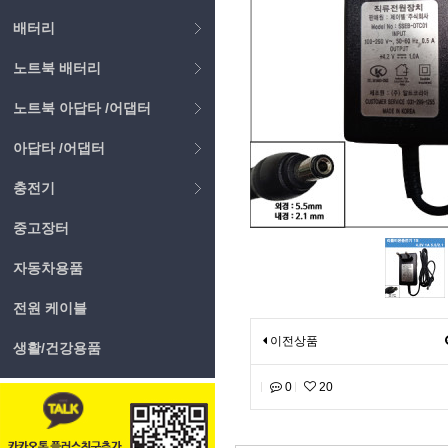
배터리
노트북 배터리
노트북 아답타 /어댑터
아답타 /어댑터
충전기
중고장터
자동차용품
전원 케이블
이전상품
생활/건강용품
0
20