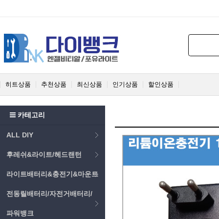
히트상품
추천상품
최신상품
인기상품
할인상품
카테고리
ALL DIY
후레쉬&라이트/헤드랜턴
라이트배터리&충전기&마운트
전동릴배터리/자전거배터리/
파워뱅크